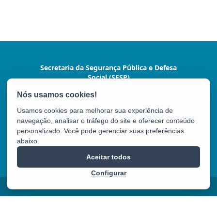
Secretaria da Segurança Pública e Defesa
Social (SESP)
Av. Marechal Mascarenhas de Moraes, nº 2355 -
Bento Ferreira
Usamos cookies para melhorar sua experiência de
CEP: 29050-625 - Vitória / ES
navegação, analisar o tráfego do site e oferecer conteúdo
Tel.: (27) 3636-1500/9924
personalizado. Você pode gerenciar suas preferências
abaixo.
SESP
Aceitar todos
Configurar
2025 – 2026 | Desenvolvido pelo
PRODEST
com Software Livre.