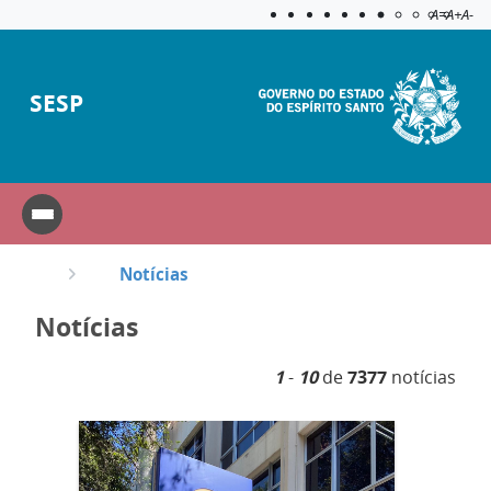
Acessibilida
Aplicar c
A=
A+
A-
SESP
Notícias
Notícias
1
-
10
de
7377
notícias