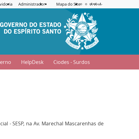
Acessibilidade
Aplicar contraste
vidoria
Administrador
Mapa do Site
A=
A+
A-
verno
HelpDesk
Ciodes - Surdos
cial - SESP, na Av. Marechal Mascarenhas de