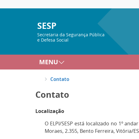
SESP
Secretaria da Segurança Pública
e Defesa Social
MENU
Contato
Contato
Localização
O ELPI/SESP está localizado no 1º anda
Moraes, 2.355, Bento Ferreira, Vitória/E