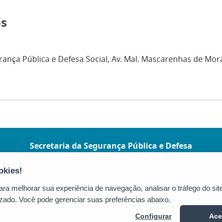
os
ança Pública e Defesa Social, Av. Mal. Mascarenhas de Moraes
Secretaria da Segurança Pública e Defesa
Social (SESP)
Av. Marechal Mascarenhas de Moraes, nº
2355 - Bento Ferreira
a melhorar sua experiência de navegação, analisar o tráfego do site
CEP: 29050-625 - Vitória / ES
zado. Você pode gerenciar suas preferências abaixo.
Tel.: (27) 3636-1500/9924
Configurar
Ace