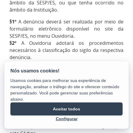
âmbito da SESP/ES, ou que tenha ocorrido no
âmbito da Instituição.
§1º
A denúncia deverá ser realizada por meio de
formulário eletrônico disponível no site da
SESP/ES, no menu Ouvidoria.
§2º
A Ouvidoria adotará os procedimentos
necessários à classificação do sigilo da respectiva
denúncia.
Art. 20º
A denúncia deverá conter:
Usamos cookies para melhorar sua experiência de
navegação, analisar o tráfego do site e oferecer conteúdo
descrição da conduta;
personalizado. Você pode gerenciar suas preferências
abaixo.
indicação da autoria;
apresentação dos elementos de prova.
Aceitar todos
§
1º
É vedada a apresentação de denúncia
Configurar
anônima para as condutas éticas abrangidas por