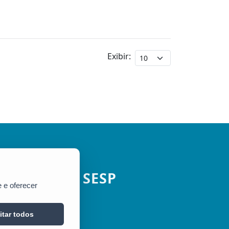
Exibir:
SESP
 e oferecer
itar todos