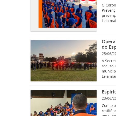
O Corpo 
Prevenç
prevençã
Leia ma
Operaç
do Esp
25/06/2
A Secret
realizou
municípi
Leia ma
Espíri
23/06/2
Com o ob
resiliên
uma inici