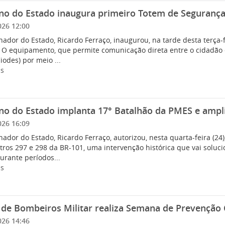
no do Estado inaugura primeiro Totem de Seguranç
026 12:00
ador do Estado, Ricardo Ferraço, inaugurou, na tarde desta terça-
 O equipamento, que permite comunicação direta entre o cidadão 
Ciodes) por meio ...
is
no do Estado implanta 17° Batalhão da PMES e ampl
026 16:09
ador do Estado, Ricardo Ferraço, autorizou, nesta quarta-feira (2
tros 297 e 298 da BR-101, uma intervenção histórica que vai soluc
urante períodos...
is
de Bombeiros Militar realiza Semana de Prevenção 
026 14:46