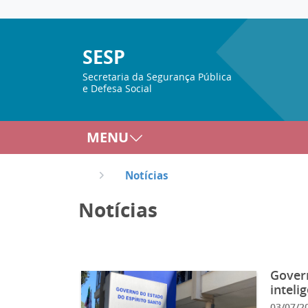
SESP
Secretaria da Segurança Pública
e Defesa Social
MENU
Notícias
Notícias
Govern
inteli
03/07/2