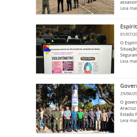
assassin
Leia ma
Espíri
01/07/2
O Espír
Situação
Seguranç
Leia ma
Gover
29/06/2
O gover
Aracruz
Estado 
Leia ma