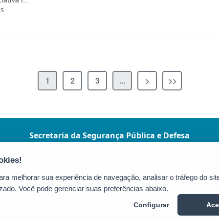
is
1
2
3
...
>
>>
Secretaria da Segurança Pública e Defesa
Social (SESP)
Av. Marechal Mascarenhas de Moraes, nº
2355 - Bento Ferreira
a melhorar sua experiência de navegação, analisar o tráfego do site
CEP: 29050-625 - Vitória / ES
zado. Você pode gerenciar suas preferências abaixo.
Tel.: (27) 3636-1500/9924
Configurar
Ace