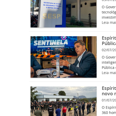
O Gover
tecnológ
investim
Leia ma
Espíri
Públic
02/07/2
O Govern
intelig
Pública 
Leia ma
Espíri
novo 
01/07/2
O Espír
360 hom