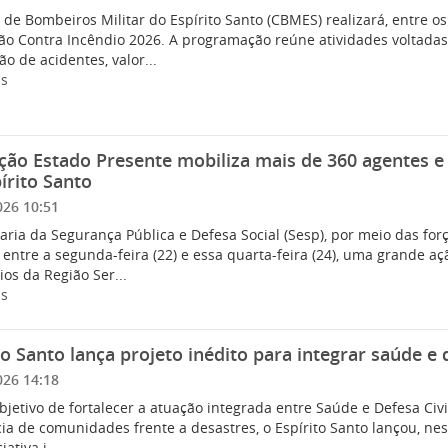
de Bombeiros Militar do Espírito Santo (CBMES) realizará, entre o
ão Contra Incêndio 2026. A programação reúne atividades voltadas
o de acidentes, valor...
is
ão Estado Presente mobiliza mais de 360 agentes e 
írito Santo
026 10:51
aria da Segurança Pública e Defesa Social (Sesp), por meio das fo
 entre a segunda-feira (22) e essa quarta-feira (24), uma grande a
os da Região Ser...
is
to Santo lança projeto inédito para integrar saúde e 
026 14:18
jetivo de fortalecer a atuação integrada entre Saúde e Defesa Civ
cia de comunidades frente a desastres, o Espírito Santo lançou, nest
ativa i...