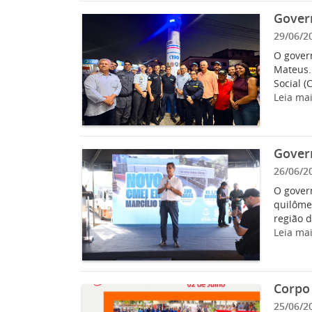
Gover
29/06/2
O govern
Mateus.
Social (
Leia ma
Gover
26/06/2
O govern
quilôme
região d
Leia ma
Corpo 
25/06/2