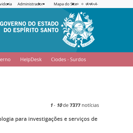
Acessibilidade
Aplicar contraste
vidoria
Administrador
Mapa do Site
A=
A+
A-
verno
HelpDesk
Ciodes - Surdos
1
-
10
de
7377
notícias
ogia para investigações e serviços de