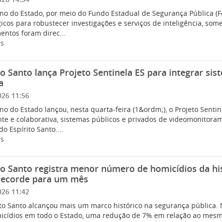
no do Estado, por meio do Fundo Estadual de Segurança Pública (Fe
icos para robustecer investigações e serviços de inteligência, so
entos foram direc...
is
to Santo lança Projeto Sentinela ES para integrar 
a
026 11:56
o do Estado lançou, nesta quarta-feira (1&ordm;), o Projeto Sentine
ente e colaborativa, sistemas públicos e privados de videomonitor
do Espírito Santo....
is
to Santo registra menor número de homicídios da hi
recorde para um mês
026 11:42
ito Santo alcançou mais um marco histórico na segurança pública. 
icídios em todo o Estado, uma redução de 7% em relação ao mesm