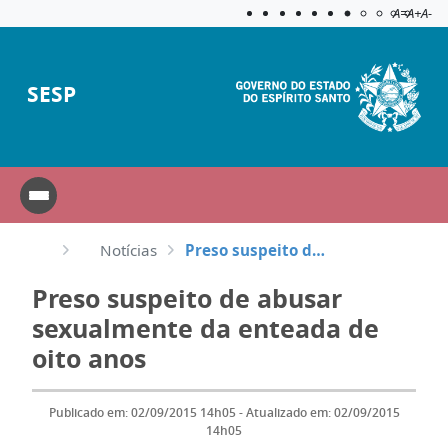
Acessibilida
Aplicar c
A=
A+
A-
SESP
Notícias
Preso suspeito de abusar sexualmente da enteada de oito anos
Preso suspeito de abusar
sexualmente da enteada de
oito anos
Publicado em: 02/09/2015 14h05 - Atualizado em: 02/09/2015
14h05