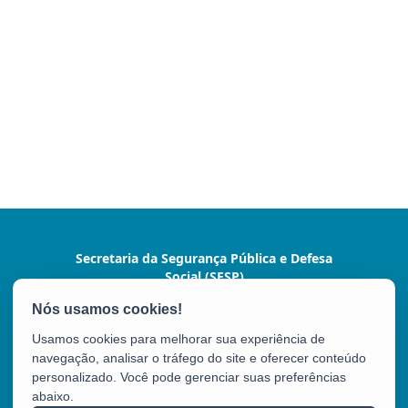
Secretaria da Segurança Pública e Defesa
Social (SESP)
Av. Marechal Mascarenhas de Moraes, nº 2355 -
Bento Ferreira
Usamos cookies para melhorar sua experiência de
CEP: 29050-625 - Vitória / ES
navegação, analisar o tráfego do site e oferecer conteúdo
Tel.: (27) 3636-1500/9924
personalizado. Você pode gerenciar suas preferências
abaixo.