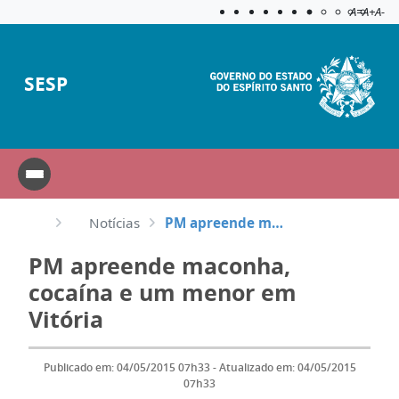
Acessibilida
Aplicar c
A=
A+
A-
SESP
Notícias
PM apreende maconha, cocaína e um menor em Vitória
PM apreende maconha,
cocaína e um menor em
Vitória
Publicado em: 04/05/2015 07h33 - Atualizado em: 04/05/2015
07h33