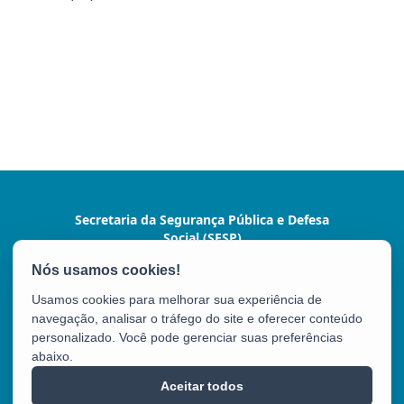
Secretaria da Segurança Pública e Defesa
Social (SESP)
Av. Marechal Mascarenhas de Moraes, nº 2355 -
Bento Ferreira
Usamos cookies para melhorar sua experiência de
CEP: 29050-625 - Vitória / ES
navegação, analisar o tráfego do site e oferecer conteúdo
Tel.: (27) 3636-1500/9924
personalizado. Você pode gerenciar suas preferências
abaixo.
SESP
Aceitar todos