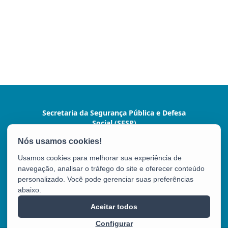
Secretaria da Segurança Pública e Defesa
Social (SESP)
Av. Marechal Mascarenhas de Moraes, nº 2355 -
Bento Ferreira
Usamos cookies para melhorar sua experiência de
CEP: 29050-625 - Vitória / ES
navegação, analisar o tráfego do site e oferecer conteúdo
Tel.: (27) 3636-1500/9924
personalizado. Você pode gerenciar suas preferências
abaixo.
SESP
Aceitar todos
Configurar