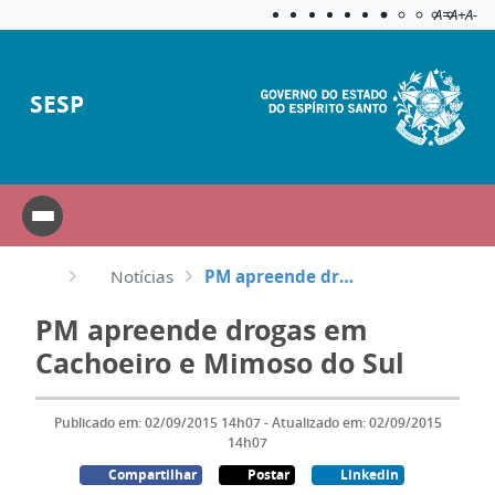
Acessibilida
Aplicar c
A=
A+
A-
SESP
Notícias
PM apreende drogas em Cachoeiro e Mimoso do Sul
PM apreende drogas em
Cachoeiro e Mimoso do Sul
Publicado em: 02/09/2015 14h07 - Atualizado em: 02/09/2015
14h07
Compartilhar
Postar
Linkedin