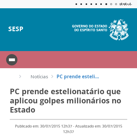
Acessibilida
Aplicar c
A=
A+
A-
SESP
Notícias
PC prende estelionatário que aplicou golpes milionários no Estado
PC prende estelionatário que
aplicou golpes milionários no
Estado
Publicado em: 30/07/2015 12h37 - Atualizado em: 30/07/2015
12h37