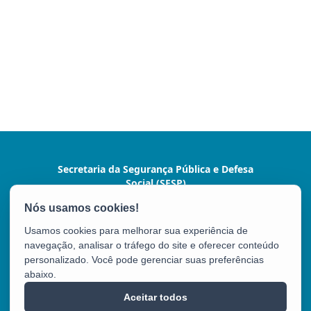
Secretaria da Segurança Pública e Defesa
Social (SESP)
Av. Marechal Mascarenhas de Moraes, nº 2355 -
Bento Ferreira
Usamos cookies para melhorar sua experiência de
CEP: 29050-625 - Vitória / ES
navegação, analisar o tráfego do site e oferecer conteúdo
Tel.: (27) 3636-1500/9924
personalizado. Você pode gerenciar suas preferências
abaixo.
SESP
Aceitar todos