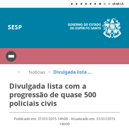
Acessibilida
Aplicar c
A=
A+
A-
SESP
Notícias
Divulgada lista com a progressão de quase 500 policiais civis
Divulgada lista com a
progressão de quase 500
policiais civis
Publicado em: 31/07/2015 14h00 - Atualizado em: 31/07/2015
14h00