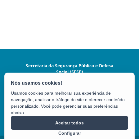
Secretaria da Segurança Pública e Defesa
Social (SESP)
Av. Marechal Mascarenhas de Moraes, nº 2355 -
Bento Ferreira
Usamos cookies para melhorar sua experiência de
CEP: 29050-625 - Vitória / ES
navegação, analisar o tráfego do site e oferecer conteúdo
Tel.: (27) 3636-1500/9924
personalizado. Você pode gerenciar suas preferências
abaixo.
SESP
Aceitar todos
Configurar