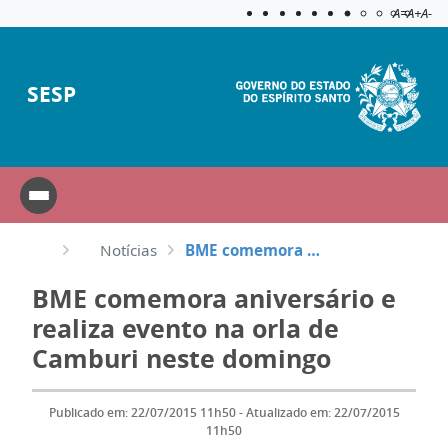
Acessibilida
Aplicar c
A=
A+
A-
SESP
Notícias
BME comemora aniversário e realiza evento na orla de Camburi neste domingo
BME comemora aniversário e
realiza evento na orla de
Camburi neste domingo
Publicado em: 22/07/2015 11h50 - Atualizado em: 22/07/2015
11h50