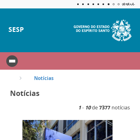
Acessibilida
Aplicar c
A=
A+
A-
SESP
Notícias
Notícias
1
-
10
de
7377
notícias