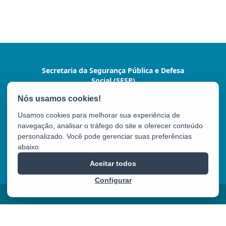
Secretaria da Segurança Pública e Defesa
Social (SESP)
Av. Marechal Mascarenhas de Moraes, nº 2355 -
Bento Ferreira
Usamos cookies para melhorar sua experiência de
CEP: 29050-625 - Vitória / ES
navegação, analisar o tráfego do site e oferecer conteúdo
Tel.: (27) 3636-1500/9924
personalizado. Você pode gerenciar suas preferências
abaixo.
SESP
Aceitar todos
Configurar
2025 – 2026 | Desenvolvido pelo
PRODEST
com Software Livre.