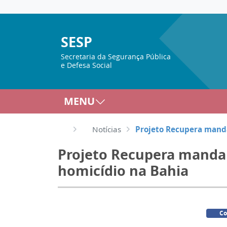
SESP
Secretaria da Segurança Pública
e Defesa Social
MENU
Notícias
Projeto Recupera manda
Projeto Recupera manda 
homicídio na Bahia
Co