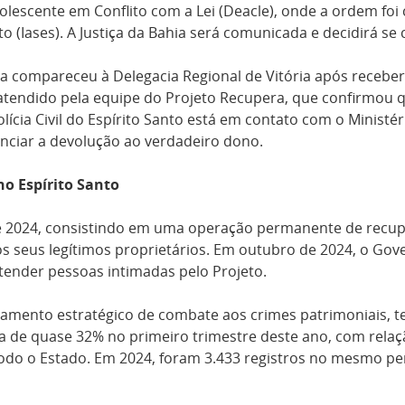
olescente em Conflito com a Lei (Deacle), onde a ordem fo
to (Iases). A Justiça da Bahia será comunicada e decidirá se
 compareceu à Delegacia Regional de Vitória após receber
atendido pela equipe do Projeto Recupera, que confirmou qu
olícia Civil do Espírito Santo está em contato com o Ministér
denciar a devolução ao verdadeiro dono.
no Espírito Santo
de 2024, consistindo em uma operação permanente de recup
 aos seus legítimos proprietários. Em outubro de 2024, o G
atender pessoas intimadas pelo Projeto.
nejamento estratégico de combate aos crimes patrimoniais,
 de quase 32% no primeiro trimestre deste ano, com relaç
odo o Estado. Em 2024, foram 3.433 registros no mesmo pe