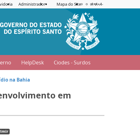
Acessibilidade
Aplicar contraste
vidoria
Administrador
Mapa do Site
A=
A+
A-
verno
HelpDesk
Ciodes - Surdos
dio na Bahia
e envolvimento em
imir