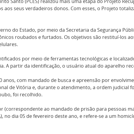
Espírito Santo (PCES) realizou mais uma etapa do Projeto R
s aos seus verdadeiros donos. Com esses, o Projeto totaliz
erno do Estado, por meio da Secretaria da Segurança Públic
nicos roubados e furtados. Os objetivos são restituí-los a
lulares.
ntificados por meio de ferramentas tecnológicas e localiz
a. A partir da identificação, o usuário atual do aparelho r
0 anos, com mandado de busca e apreensão por envolvime
nal de Vitória e, durante o atendimento, a ordem judicial 
ubo, foi recolhido.
(correspondente ao mandado de prisão para pessoas maior
A), no dia 05 de fevereiro deste ano, e refere-se a um ho