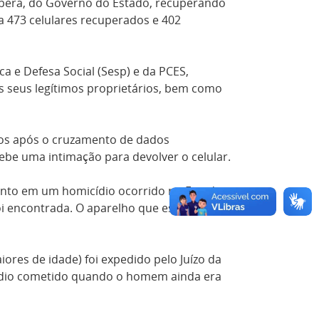
ecupera, do Governo do Estado, recuperando
a 473 celulares recuperados e 402
a e Defesa Social (Sesp) e da PCES,
os seus legítimos proprietários, bem como
ados após o cruzamento de dados
ecebe uma intimação para devolver o celular.
nto em um homicídio ocorrido no Estado
foi encontrada. O aparelho que estava com
es de idade) foi expedido pelo Juízo da
micídio cometido quando o homem ainda era