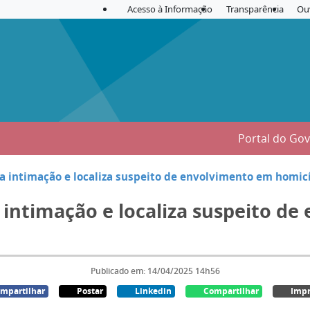
Acesso à Informação
Transparência
Ou
Portal do Go
 intimação e localiza suspeito de envolvimento em homicí
intimação e localiza suspeito d
Publicado em: 14/04/2025 14h56
mpartilhar
Postar
Linkedin
Compartilhar
Impr