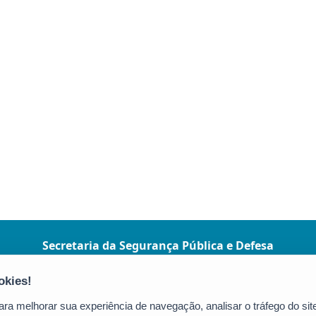
Secretaria da Segurança Pública e Defesa
Social (SESP)
Av. Marechal Mascarenhas de Moraes, nº
2355 - Bento Ferreira
a melhorar sua experiência de navegação, analisar o tráfego do site