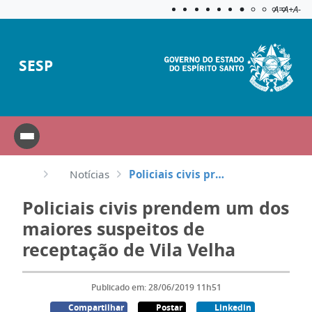
Acessibilida
Aplicar c
A=
A+
A-
SESP
Notícias
Policiais civis prendem um dos maiores suspeitos de receptação de Vila Velha
Policiais civis prendem um dos
maiores suspeitos de
receptação de Vila Velha
Publicado em: 28/06/2019 11h51
Compartilhar
Postar
Linkedin