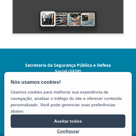
Secretaria da Segurança Pública e Defesa
Social (SESP)
Av. Marechal Mascarenhas de Moraes, nº 2355 -
Bento Ferreira
Usamos cookies para melhorar sua experiência de
CEP: 29050-625 - Vitória / ES
navegação, analisar o tráfego do site e oferecer conteúdo
Tel.: (27) 3636-1500/9924
personalizado. Você pode gerenciar suas preferências
abaixo.
SESP
Aceitar todos
Configurar