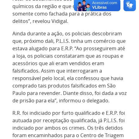
químicos da região e que o bar era usado
somente como fachada para a prática dos
delitos”, revelou Vidigal.
Ainda durante a ação, os policiais descobriram
que, próximo dali, P.L.I.S. tinha um comércio que
estava alugado para E.R.P. “Ao prosseguirem até
a loja, os policiais constataram que as roupas e
acessórios que ali eram vendidos eram
falsificados. Assim que interrogaram a
responsável pelo local, ela confessou
que havia
comprado tais produtos falsificados em São
Paulo para revender. Diante disso, foi dada a voz
de prisão para ela”,
informou
o delegado.
R.R. foi indiciado por furto qualificado e E.R.P. foi
autuada por receptação qualificada, já P.L.I.S. foi
indiciado por ambos os crimes. Os três detidos
foram encaminhados para o Centro de Triagem