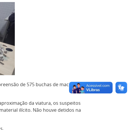
 a apreensão de 575 buchas de maconha no
proximação da viatura, os suspeitos
terial ilícito. Não houve detidos na
s.