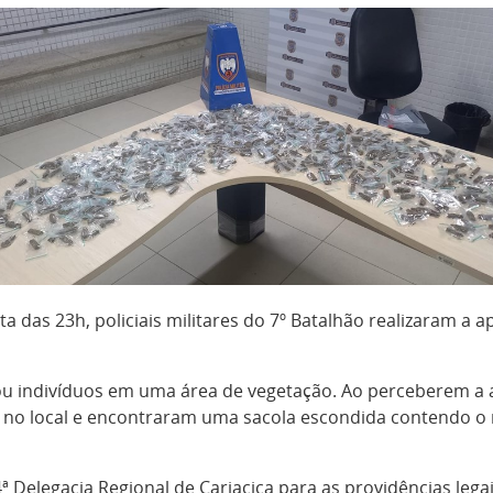
olta das 23h, policiais militares do 7º Batalhão realizaram
ou indivíduos em uma área de vegetação. Ao perceberem a a
 no local e encontraram uma sacola escondida contendo o ma
 Delegacia Regional de Cariacica para as providências legai