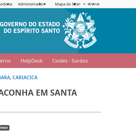
Acessibilidade
Aplicar contraste
vidoria
Administrador
Mapa do Site
A=
A+
A-
verno
HelpDesk
Ciodes - Surdos
ARA, CARIACICA
MACONHA EM SANTA
imir