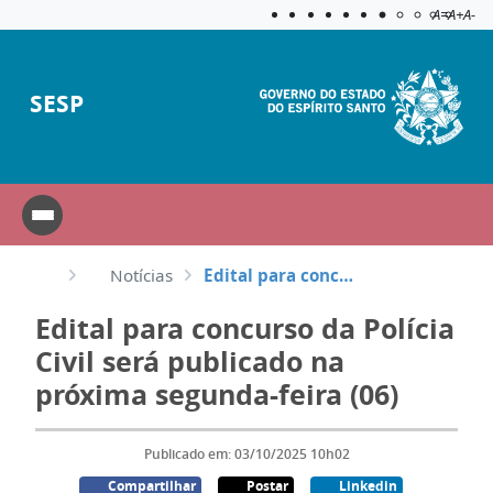
Acessibilida
Aplicar c
A=
A+
A-
SESP
Notícias
Edital para concurso da Polícia Civil será publicado na próxima segunda-feira (06)
Edital para concurso da Polícia
Civil será publicado na
próxima segunda-feira (06)
Publicado em: 03/10/2025 10h02
Compartilhar
Postar
Linkedin